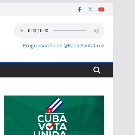
Programación de @RadioSantaCruz