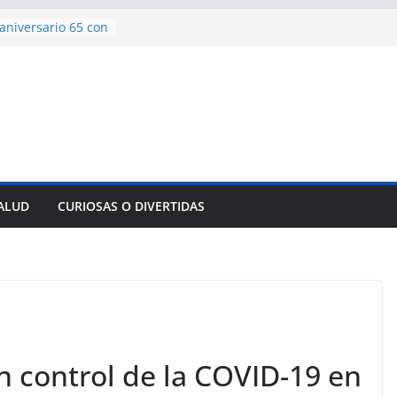
aniversario 65 con
mp contra Irán le
 en su propio
e rescate en
lome parcial en
es para importar
sar la movilidad
SALUD
CURIOSAS O DIVERTIDAS
ncía con martillo
 Domingo
n control de la COVID-19 en