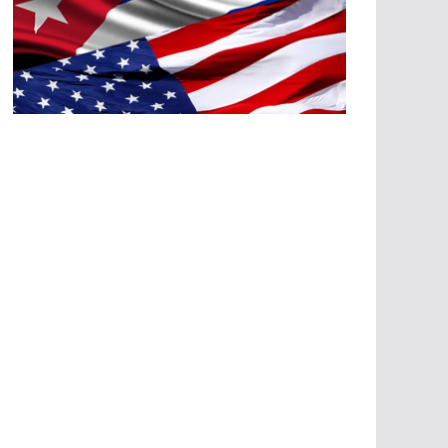
A
G
R
E
SI
O
N
E
S
E
C
O
N
Ó
M
IC
A
S
A
G
R
E