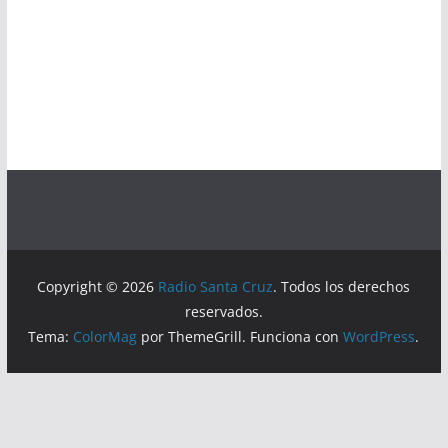
Copyright © 2026
Radio Santa Cruz
. Todos los derechos
reservados.
Tema:
ColorMag
por ThemeGrill. Funciona con
WordPress
.