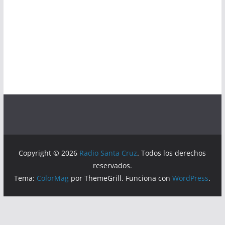
Copyright © 2026
Radio Santa Cruz
. Todos los derechos
reservados.
Tema:
ColorMag
por ThemeGrill. Funciona con
WordPress
.