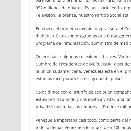
exclusión, para echar las bases del socialismo bo
952 millones de dólares. Es necesario leerlo, org
Televisión, la prensa, nuestro Partido Socialista.
En enero, el primer convenio integral será el Co
diabético. Estos son programas que Cuba generos
programa de inmunización, suministro de medic
Quiero hacer algunas reflexiones, breves. Venim
Cumbre de Presidentes de MERCOSUR, discutiend
la unión sudamericana. Venezuela esta en el 
estamos incorporados a ese grupo de países.
Coincidimos con el triunfo de ese buen compañer
estuvimos hablando y nos invitó a visitar una fá
privatizó casi todas las empresas. Produce mill
Venezuela importaba casi todo, como parte del 
todo lo demás Venezuela lo importó en 100 años