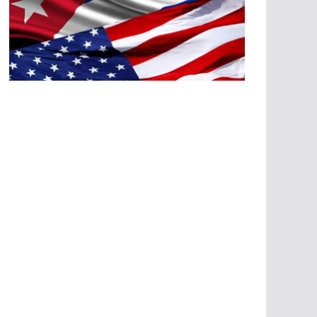
A
G
R
E
SI
O
N
E
S
E
C
O
N
Ó
M
IC
A
S
A
G
R
E