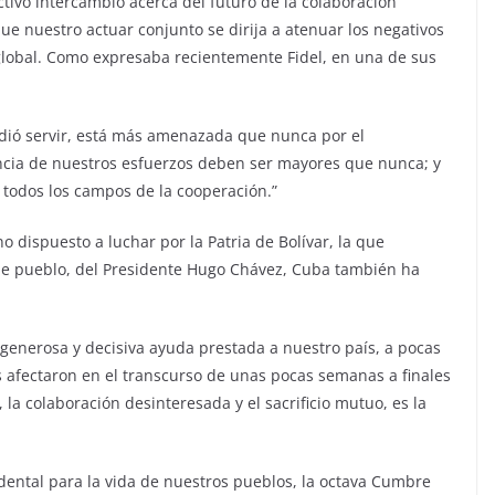
tivo intercambio acerca del futuro de la colaboración
ue nuestro actuar conjunto se dirija a atenuar los negativos
 global. Como expresaba recientemente Fidel, en una de sus
pidió servir, está más amenazada que nunca por el
iencia de nuestros esfuerzos deben ser mayores que nunca; y
n todos los campos de la cooperación.”
no dispuesto a luchar por la Patria de Bolívar, la que
le pueblo, del Presidente Hugo Chávez, Cuba también ha
 generosa y decisiva ayuda prestada a nuestro país, a pocas
 afectaron en el transcurso de unas pocas semanas a finales
 la colaboración desinteresada y el sacrificio mutuo, es la
dental para la vida de nuestros pueblos, la octava Cumbre