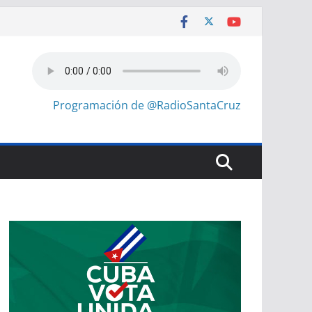
Programación de @RadioSantaCruz