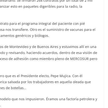
livariano. Se firmaron 264 contratos por un total de 2 mil
anizar esto en paquetes digeribles para la radio, la
ntrato para el programa integral del paciente con pié
a nos transfiere. Otro es el suministro de vacunas para el
amentos genéricos y biólogos.
os de Montevideo y de Buenos Aires y estuvimos allí en una
o y revisando, haciendo acuerdos, dentro de esa visión de
proceso de adhesión como miembro pleno de MERCOSUR pero
o que es el Presidente electo, Pepe Mujica. Con él
brica salvada por los trabajadores en aquella oleada que
ones de botellas…
modelo que nos impusieron. Éramos una factoría petrolera y
.