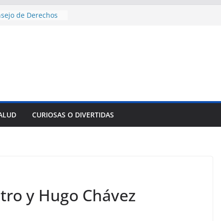
nsejo de Derechos
an cerco de
a Cuba
des para importar
lsar la movilidad
a
encía con martillo
 Domingo
 aniversario 65 con
mp contra Irán le
SALUD
CURIOSAS O DIVERTIDAS
a en su propio
stro y Hugo Chávez