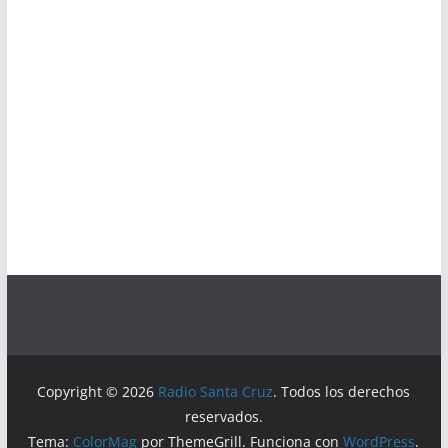
Copyright © 2026
Radio Santa Cruz
. Todos los derechos
reservados.
Tema:
ColorMag
por ThemeGrill. Funciona con
WordPress
.