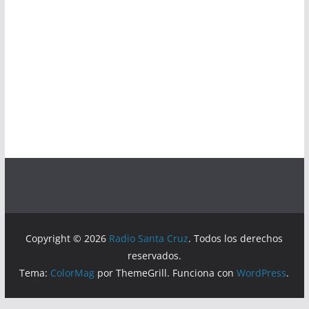
Copyright © 2026
Radio Santa Cruz
. Todos los derechos
reservados.
Tema:
ColorMag
por ThemeGrill. Funciona con
WordPress
.