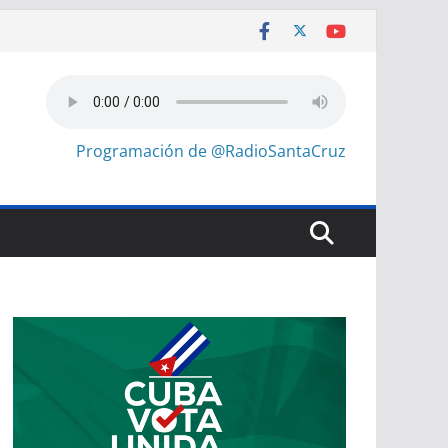
Programación de @RadioSantaCruz