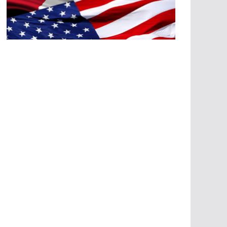
A
G
R
E
SI
O
N
E
S
E
C
O
N
Ó
M
IC
A
S
A
G
R
E
SI
O