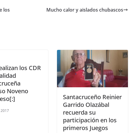
e los
Mucho calor y aislados chubascos
ealizan los CDR
alidad
cruceña
so Noveno
Santacruceño Reinier
eso[:]
Garrido Olazábal
 2017
recuerda su
participación en los
primeros Juegos