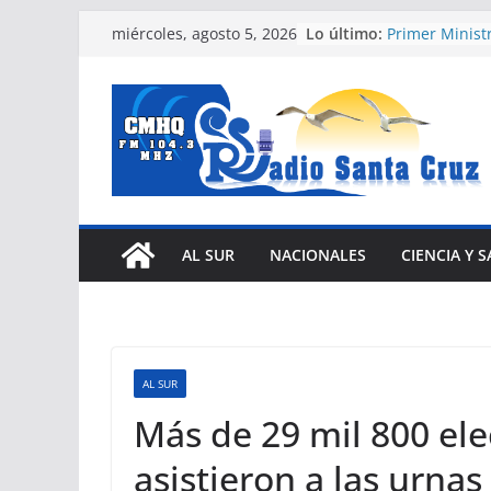
Saltar
Lo último:
Primer Minist
miércoles, agosto 5, 2026
al
alimentos com
patria
contenido
Escuela de en
santacruceña 
inicio de curs
Maritza Toledo
deportiva san
mas integral 
Cultura Física
Hija de mártir
AL SUR
NACIONALES
CIENCIA Y 
Sur siente or
Kiev lanza un
mayor central
AL SUR
Más de 29 mil 800 el
asistieron a las urnas