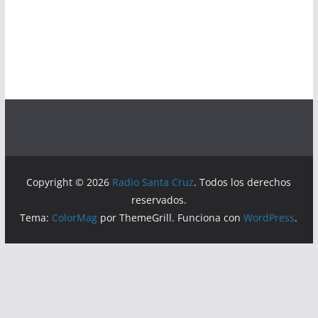
Copyright © 2026
Radio Santa Cruz
. Todos los derechos
reservados.
Tema:
ColorMag
por ThemeGrill. Funciona con
WordPress
.