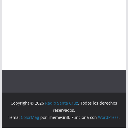
Copyright © 2026
Radio Santa Cruz
. Todos los derechos
reservados.
Tema:
ColorMag
por ThemeGrill. Funciona con
WordPress
.