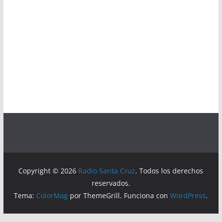
Copyright © 2026
Radio Santa Cruz
. Todos los derechos
reservados.
Tema:
ColorMag
por ThemeGrill. Funciona con
WordPress
.