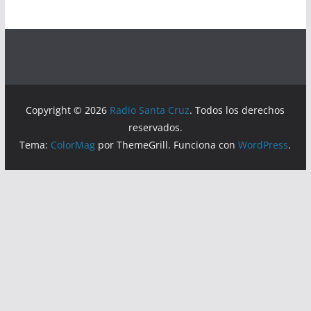
Copyright © 2026
Radio Santa Cruz
. Todos los derechos
reservados.
Tema:
ColorMag
por ThemeGrill. Funciona con
WordPress
.