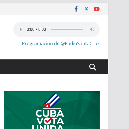
Programación de @RadioSantaCruz