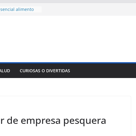
sencial alimento
idos
nsejo de Derechos
an cerco de
a Cuba
des para importar
lsar la movilidad
a
e al Encuentro
 Partidos
reros en La
SALUD
CURIOSAS O DIVERTIDAS
nnovación
mpresa pesquera de
Sur
r de empresa pesquera