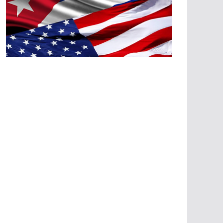
A
G
R
E
SI
O
N
E
S
E
C
O
N
Ó
M
IC
A
S
A
G
R
E