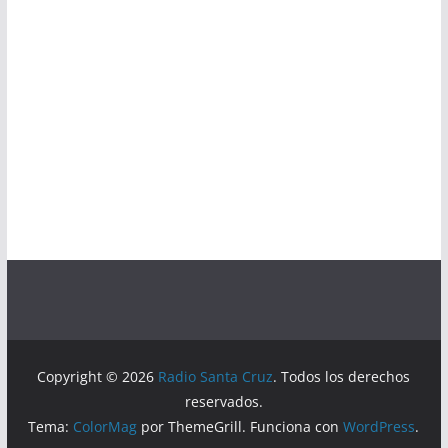
Copyright © 2026
Radio Santa Cruz
. Todos los derechos
reservados.
Tema:
ColorMag
por ThemeGrill. Funciona con
WordPress
.