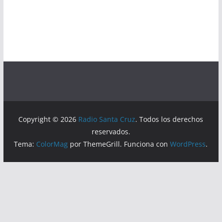
Copyright © 2026
Radio Santa Cruz
. Todos los derechos
reservados.
Tema:
ColorMag
por ThemeGrill. Funciona con
WordPress
.