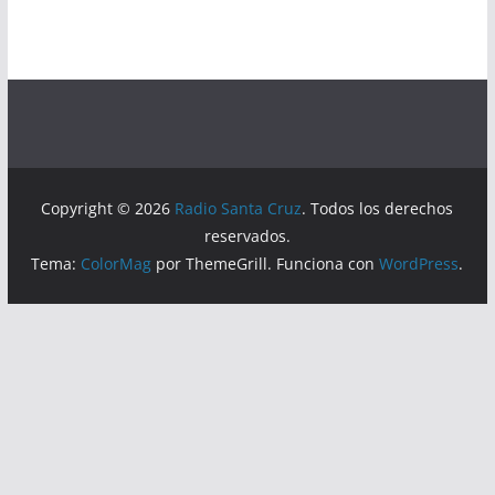
Copyright © 2026
Radio Santa Cruz
. Todos los derechos
reservados.
Tema:
ColorMag
por ThemeGrill. Funciona con
WordPress
.