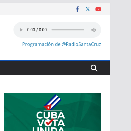
Programación de @RadioSantaCruz