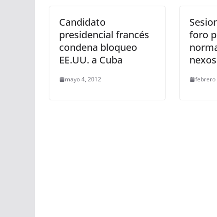
Candidato
Sesio
presidencial francés
foro p
condena bloqueo
norma
EE.UU. a Cuba
nexos
mayo 4, 2012
febrero