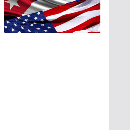
A
G
R
E
SI
O
N
E
S
E
C
O
N
Ó
M
IC
A
S
A
G
R
E