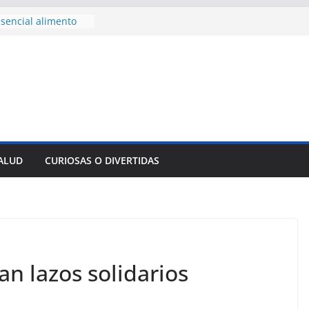
sencial alimento
idos
nsejo de Derechos
an cerco de
a Cuba
des para importar
lsar la movilidad
a
e al Encuentro
 Partidos
reros en La
SALUD
CURIOSAS O DIVERTIDAS
nnovación
mpresa pesquera de
Sur
an lazos solidarios