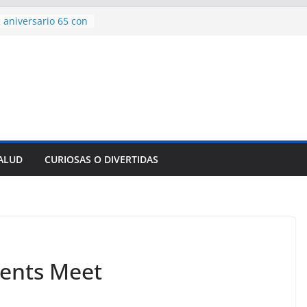
 aniversario 65 con
mp contra Irán le
a en su propio
de rescate en
plome parcial en
des para importar
lsar la movilidad
a
SALUD
CURIOSAS O DIVERTIDAS
encía con martillo
 Domingo
dents Meet