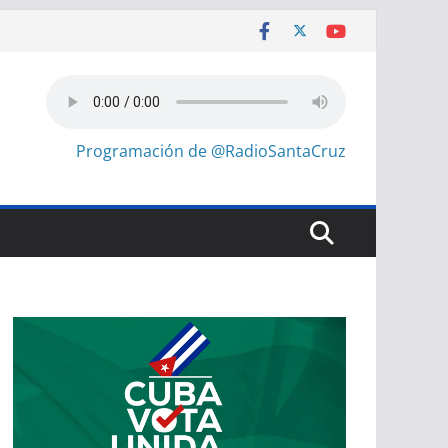
Programación de @RadioSantaCruz