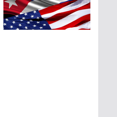
A
G
R
E
SI
O
N
E
S
E
C
O
N
Ó
M
IC
A
S
A
G
R
E