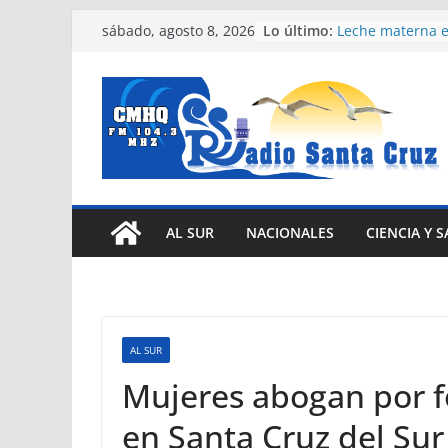
Saltar
Lo último:
Leche materna e
sábado, agosto 8, 2026
al
para recién nac
Expertos del Co
contenido
Humanos conden
Estados Unidos 
Nuevas facilida
vehículos e impu
eléctrica en Cub
Díaz-Canel asist
Internacional de
Comunistas y Ob
AL SUR
NACIONALES
CIENCIA Y 
Habana
Efectúan Expo I
Municipal en e
Santa Cruz del 
AL SUR
Mujeres abogan por f
en Santa Cruz del Sur