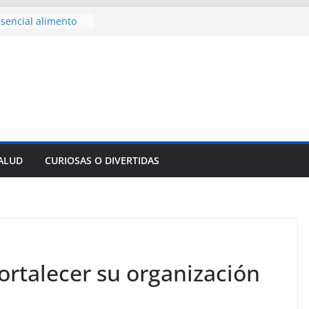
sencial alimento
idos
nsejo de Derechos
an cerco de
a Cuba
des para importar
lsar la movilidad
a
e al Encuentro
 Partidos
reros en La
SALUD
CURIOSAS O DIVERTIDAS
nnovación
mpresa pesquera de
Sur
ortalecer su organización