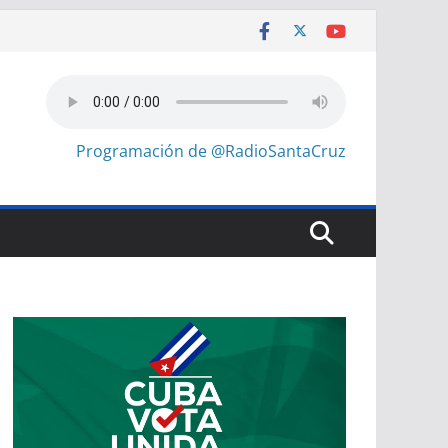
Programación de @RadioSantaCruz