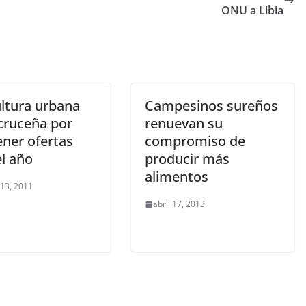
ONU a Libia
ultura urbana
Campesinos sureños
cruceña por
renuevan su
ner ofertas
compromiso de
el año
producir más
alimentos
 13, 2011
abril 17, 2013