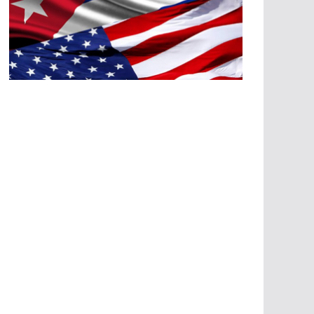
A
G
R
E
SI
O
N
E
S
E
C
O
N
Ó
M
IC
A
S
A
G
R
E