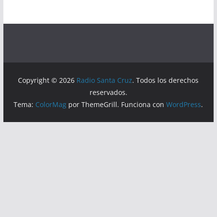
Copyright © 2026
Radio Santa Cruz
. Todos los derechos
reservados.
Tema:
ColorMag
por ThemeGrill. Funciona con
WordPress
.