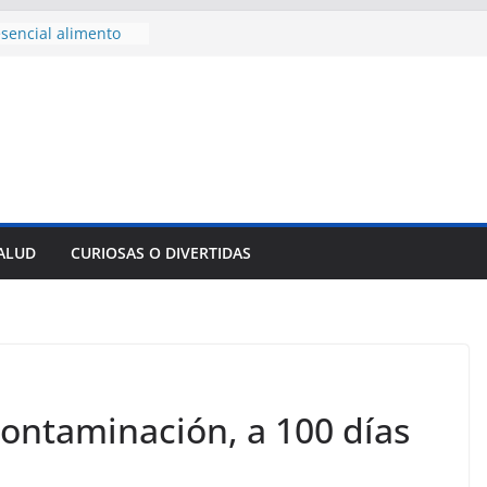
sencial alimento
idos
nsejo de Derechos
an cerco de
a Cuba
des para importar
lsar la movilidad
a
e al Encuentro
 Partidos
reros en La
SALUD
CURIOSAS O DIVERTIDAS
nnovación
mpresa pesquera de
Sur
ontaminación, a 100 días