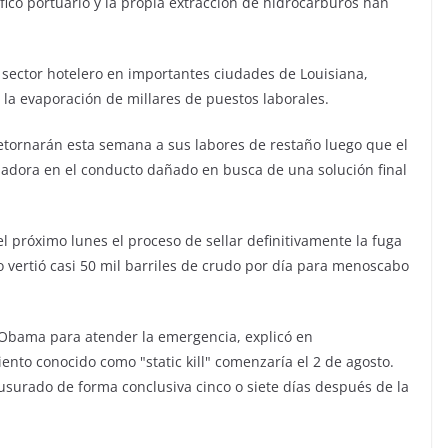
fico portuario y la propia extracción de hidrocarburos han
 sector hotelero en importantes ciudades de Louisiana,
n la evaporación de millares de puestos laborales.
etornarán esta semana a sus labores de restaño luego que el
adora en el conducto dañado en busca de una solución final
l próximo lunes el proceso de sellar definitivamente la fuga
o vertió casi 50 mil barriles de crudo por día para menoscabo
 Obama para atender la emergencia, explicó en
iento conocido como "static kill" comenzaría el 2 de agosto.
usurado de forma conclusiva cinco o siete días después de la