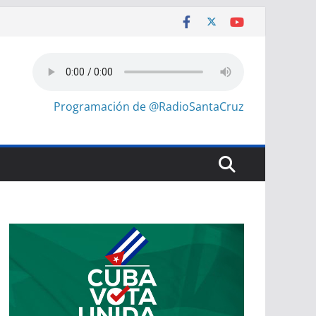
Programación de @RadioSantaCruz