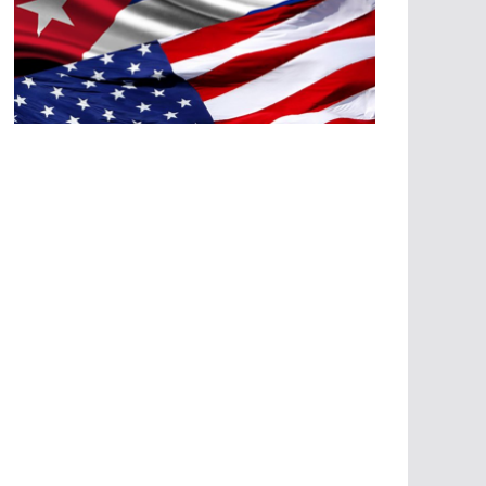
A
G
R
E
SI
O
N
E
S
E
C
O
N
Ó
M
IC
A
S
A
G
R
E