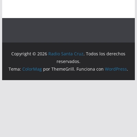
Copyright © 2026
Radio Santa Cruz
. Todos los derechos
reservados.
Tema:
ColorMag
por ThemeGrill. Funciona con
WordPress
.