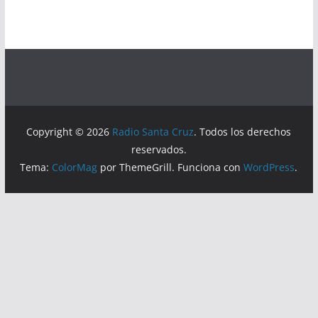
Copyright © 2026
Radio Santa Cruz
. Todos los derechos
reservados.
Tema:
ColorMag
por ThemeGrill. Funciona con
WordPress
.