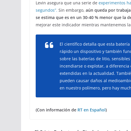
Levin asegura que una serie de
experimentos ha
segundos”.
Sin embargo,
aún queda por trabaja
se estima que es en un 30-40 % menor que la de 
mejorar este indicador mientras mantenemos la 
El científico detalla que esta bater
rápido un dispositivo y también func
sobre las baterías de litio, sensibl
incendiarse o explotar, a diferencia 
extendidas en la actualidad. Tambi
pueden causar daños al medioambie
en nuestro polímero, pero hay mucho
(Con información de
RT en Español
)