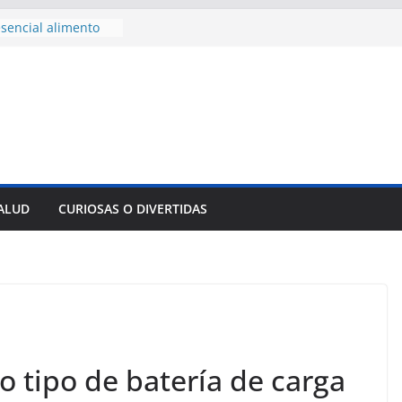
sencial alimento
idos
nsejo de Derechos
an cerco de
a Cuba
des para importar
lsar la movilidad
a
e al Encuentro
 Partidos
reros en La
SALUD
CURIOSAS O DIVERTIDAS
nnovación
mpresa pesquera de
Sur
o tipo de batería de carga