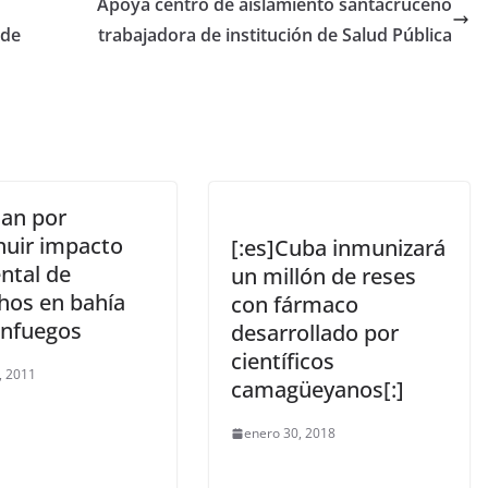
Apoya centro de aislamiento santacruceño
nde
trabajadora de institución de Salud Pública
jan por
nuir impacto
[:es]Cuba inmunizará
ntal de
un millón de reses
hos en bahía
con fármaco
enfuegos
desarrollado por
científicos
, 2011
camagüeyanos[:]
enero 30, 2018