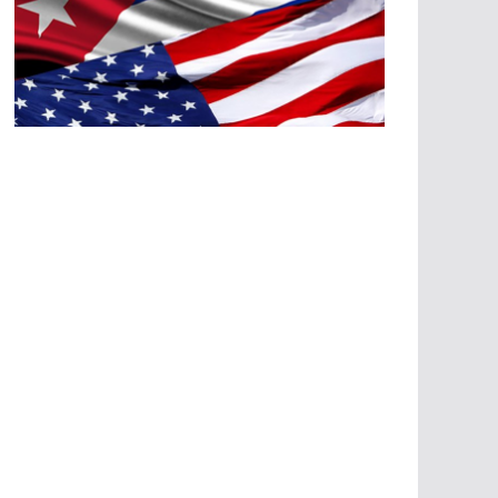
A
G
R
E
SI
O
N
E
S
E
C
O
N
Ó
M
IC
A
S
A
G
R
E