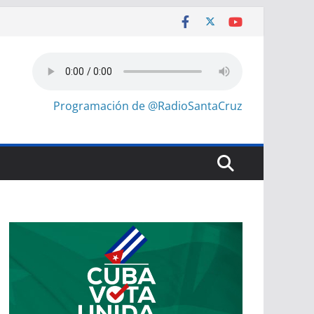
Programación de @RadioSantaCruz