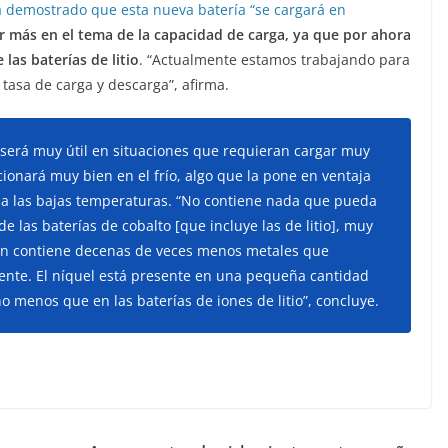
 demostrado que esta nueva batería “se cargará en
r más en el tema de la capacidad de carga, ya que por ahora
las baterías de litio
. “Actualmente estamos trabajando para
tasa de carga y descarga”, afirma.
ía será muy útil en situaciones que requieran cargar muy
ionará muy bien en el frío, algo que la pone en ventaja
es a las bajas temperaturas. “No contiene nada que pueda
de las baterías de cobalto [que incluye las de litio], muy
én contiene decenas de veces menos metales que
nte. El níquel está presente en una pequeña cantidad
 menos que en las baterías de iones de litio”, concluye.