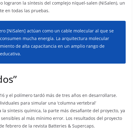
o lograron la síntesis del complejo níquel-salen (NiSalen), un
nte en todas las pruebas.
ero [NiSalen] actúan como un cable molecular al que se
ue consumen mucha energía. La arquitectura molecular
imiento de alta capacitancia en un amplio rango de
 educativa.
dos”
016 y el polímero tardó más de tres años en desarrollarse.
iduales para simular una ‘columna vertebral’
la síntesis química, la parte más desafiante del proyecto, ya
nsibles al más mínimo error. Los resultados del proyecto
de febrero de la revista Batteries & Supercaps.