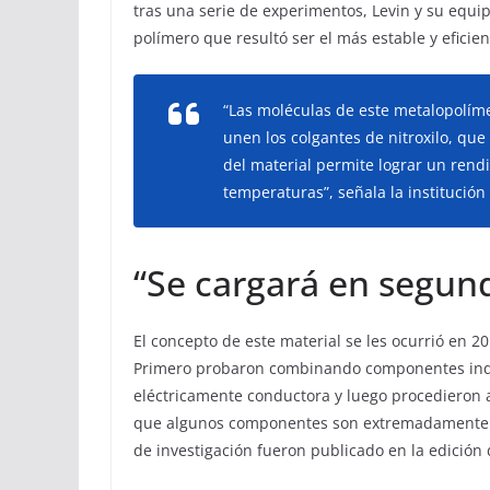
tras una serie de experimentos, Levin y su equip
polímero que resultó ser el más estable y eficie
“Las moléculas de este metalopolím
unen los colgantes de nitroxilo, q
del material permite lograr un rend
temperaturas”, señala la institución
“Se cargará en segun
El concepto de este material se les ocurrió en 2
Primero probaron combinando componentes indiv
eléctricamente conductora y luego procedieron a 
que algunos componentes son extremadamente se
de investigación fueron publicado en la edición 