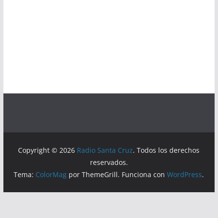
Copyright © 2026
Radio Santa Cruz
. Todos los derechos
reservados.
Tema:
ColorMag
por ThemeGrill. Funciona con
WordPress
.