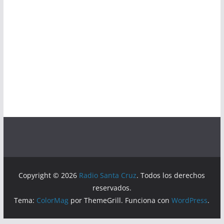
Copyright © 2026
Radio Santa Cruz
. Todos los derechos
reservados.
Tema:
ColorMag
por ThemeGrill. Funciona con
WordPress
.