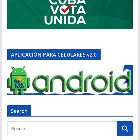
APLICACIÓN PARA CELULARES v2.0
Search