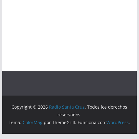
Copyright © 2026
Radio Santa Cruz
. Todos los derechos
reservados.
Tema:
ColorMag
por ThemeGrill. Funciona con
WordPress
.