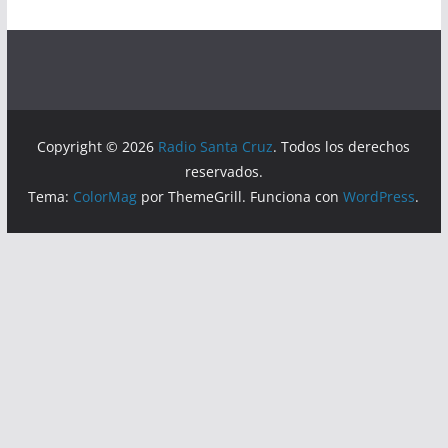
Copyright © 2026
Radio Santa Cruz
. Todos los derechos
reservados.
Tema:
ColorMag
por ThemeGrill. Funciona con
WordPress
.