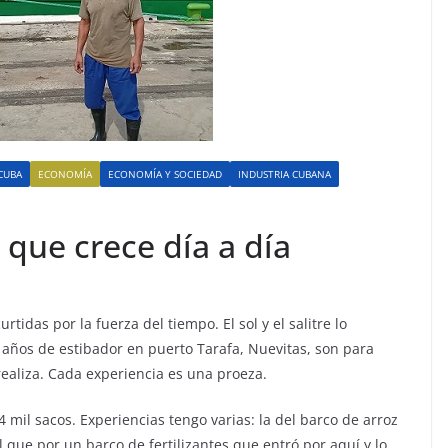
CUBA
ECONOMÍA
ECONOMÍA Y SOCIEDAD
INDUSTRIA CUBANA
 que crece día a día
idas por la fuerza del tiempo. El sol y el salitre lo
años de estibador en puerto Tarafa, Nuevitas, son para
realiza. Cada experiencia es una proeza.
mil sacos. Experiencias tengo varias: la del barco de arroz
 que por un barco de fertilizantes que entró por aquí y lo