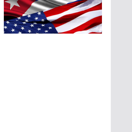
A
G
R
E
SI
O
N
E
S
E
C
O
N
Ó
M
IC
A
S
A
G
R
E