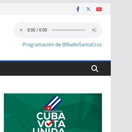
Programación de @RadioSantaCruz