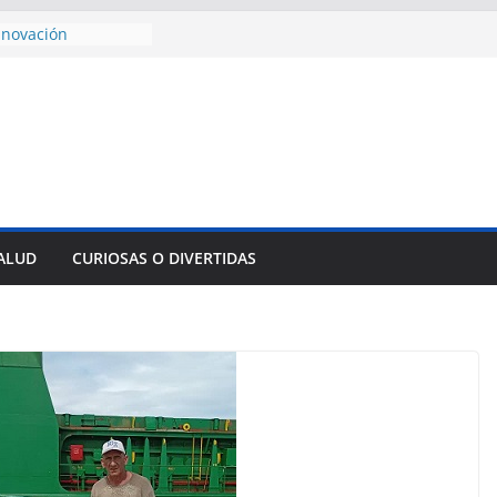
e al Encuentro
 Partidos
reros en La
nnovación
mpresa pesquera de
Sur
sencial alimento
idos
nsejo de Derechos
an cerco de
a Cuba
SALUD
CURIOSAS O DIVERTIDAS
ivulga filtraciones
: La CIA estaría
u labor contra Cuba