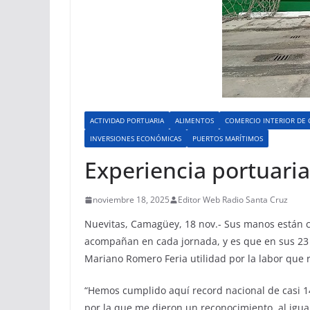
ACTIVIDAD PORTUARIA
ALIMENTOS
COMERCIO INTERIOR DE 
INVERSIONES ECONÓMICAS
PUERTOS MARÍTIMOS
Experiencia portuaria
noviembre 18, 2025
Editor Web Radio Santa Cruz
Nuevitas, Camagüey, 18 nov.- Sus manos están curt
acompañan en cada jornada, y es que en sus 23 
Mariano Romero Feria utilidad por la labor que 
“Hemos cumplido aquí record nacional de casi 14 
por la que me dieron un reconocimiento, al igual