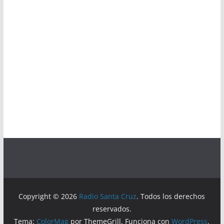
Copyright © 2026
Radio Santa Cruz
. Todos los derechos
reservados.
Tema:
ColorMag
por ThemeGrill. Funciona con
WordPress
.