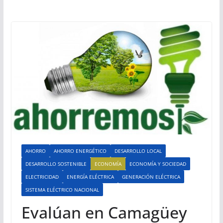
AHORRO
AHORRO ENERGÉTICO
DESARROLLO LOCAL
DESARROLLO SOSTENIBLE
ECONOMÍA
ECONOMÍA Y SOCIEDAD
ELECTRICIDAD
ENERGÍA ELÉCTRICA
GENERACIÓN ELÉCTRICA
SISTEMA ELÉCTRICO NACIONAL
Evalúan en Camagüey