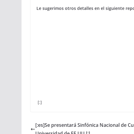
Le sugerimos otros detalles en el siguiente rep
[:]
[:es]Se presentará Sinfónica Nacional de C
Universidad de EE.UU.[:]