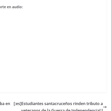
orte en audio:
uba en
[:es]Estudiantes santacruceños rinden tributo a
veteranos de la Guerra de Independencia[:]