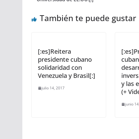
También te puede gustar
[:es]Reitera
[:es]P
presidente cubano
cuban
solidaridad con
desarr
Venezuela y Brasil[:]
invers
y las 
julio 14, 2017
(+ Vid
junio 14