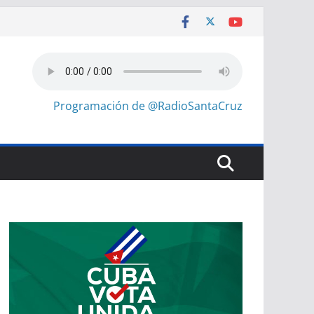
Programación de @RadioSantaCruz