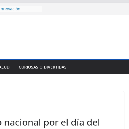
Innovación
empresa pesquera de
 Sur
esencial alimento
cidos
onsejo de Derechos
enan cerco de
s a Cuba
 divulga filtraciones
s: La CIA estaría
 su labor contra Cuba
SALUD
CURIOSAS O DIVERTIDAS
ste al Encuentro
de Partidos
Obreros en La
 nacional por el día del