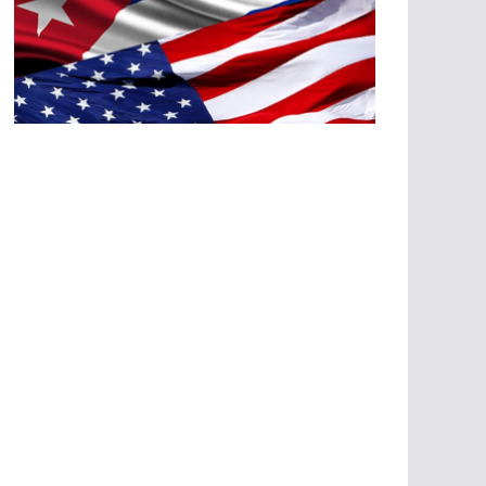
A
G
R
E
SI
O
N
E
S
E
C
O
N
Ó
M
IC
A
S
A
G
R
E