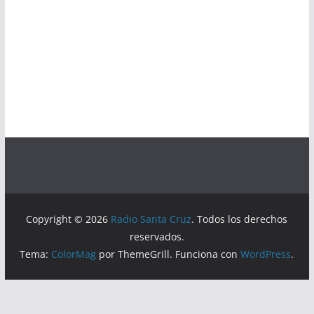
Copyright © 2026
Radio Santa Cruz
. Todos los derechos
reservados.
Tema:
ColorMag
por ThemeGrill. Funciona con
WordPress
.