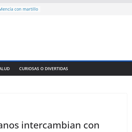
encía con martillo
 Domingo
 aniversario 65 con
mp contra Irán le
a en su propio
nsejo de Derechos
an cerco de
a Cuba
des para importar
SALUD
CURIOSAS O DIVERTIDAS
lsar la movilidad
a
anos intercambian con