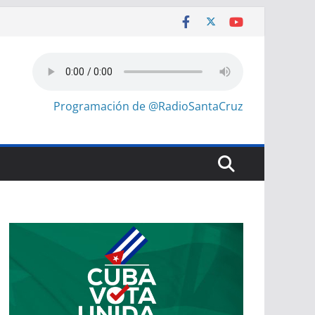
Programación de @RadioSantaCruz