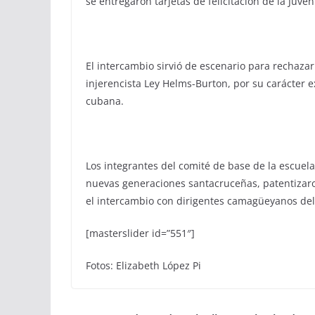
se entregaron tarjetas de felicitación de la Juv
El intercambio sirvió de escenario para rechazar 
injerencista Ley Helms-Burton, por su carácter ex
cubana.
Los integrantes del comité de base de la escuel
nuevas generaciones santacruceñas, patentizaron
el intercambio con dirigentes camagüeyanos del 
[masterslider id=”551″]
Fotos: Elizabeth López Pi