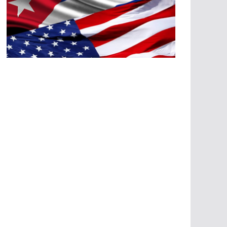
A
G
R
E
SI
O
N
E
S
E
C
O
N
Ó
M
IC
A
S
A
G
R
E