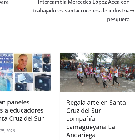
para
Intercambia Mercedes López Acea con
trabajadores santacruceños de industria
pesquera
an paneles
Regala arte en Santa
es a educadores
Cruz del Sur
ta Cruz del Sur
compañía
camagüeyana La
 25, 2026
Andariega