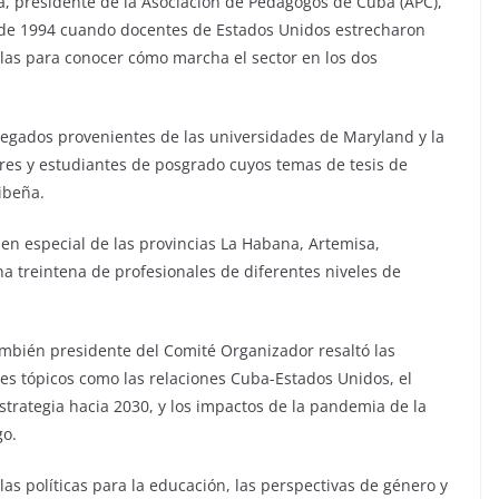
ta, presidente de la Asociación de Pedagogos de Cuba (APC),
 de 1994 cuando docentes de Estados Unidos estrecharon
llas para conocer cómo marcha el sector en los dos
elegados provenientes de las universidades de Maryland y la
es y estudiantes de posgrado cuyos temas de tesis de
ibeña.
 en especial de las provincias La Habana, Artemisa,
treintena de profesionales de diferentes niveles de
ambién presidente del Comité Organizador resaltó las
es tópicos como las relaciones Cuba-Estados Unidos, el
trategia hacia 2030, y los impactos de la pandemia de la
go.
s políticas para la educación, las perspectivas de género y