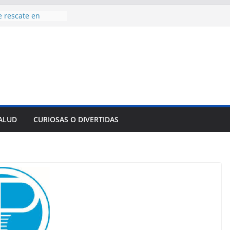
e rescate en
lome parcial en
y tradicional:
 beneficios de la
de Comercio
de Ávila
s socioeconómicas
aniversario 65 con
SALUD
CURIOSAS O DIVERTIDAS
mp contra Irán le
 en su propio