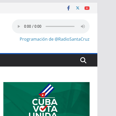
Programación de @RadioSantaCruz