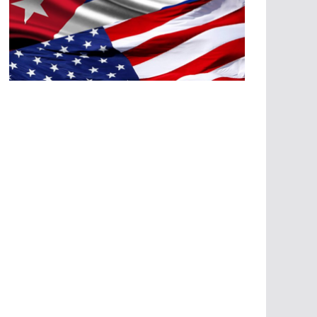
A
G
R
E
SI
O
N
E
S
E
C
O
N
Ó
M
IC
A
S
A
G
R
E