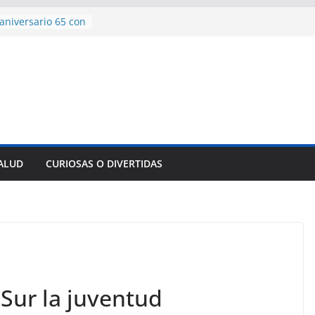
aniversario 65 con
mp contra Irán le
 en su propio
e rescate en
lome parcial en
es para importar
sar la movilidad
SALUD
CURIOSAS O DIVERTIDAS
ncía con martillo
 Domingo
Sur la juventud