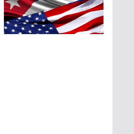
A
G
R
E
SI
O
N
E
S
E
C
O
N
Ó
M
IC
A
S
A
G
R
E