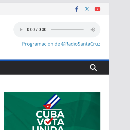
Programación de @RadioSantaCruz