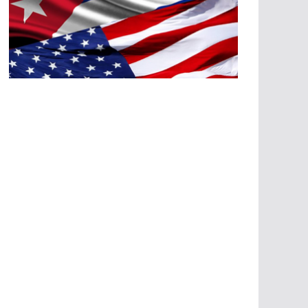
A
G
R
E
SI
O
N
E
S
E
C
O
N
Ó
M
IC
A
S
A
G
R
E