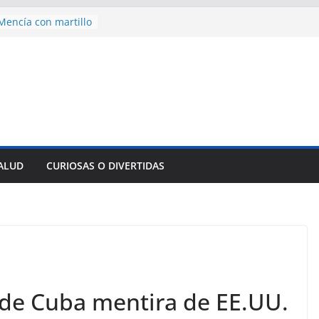
encía con martillo
 Domingo
 aniversario 65 con
mp contra Irán le
a en su propio
nsejo de Derechos
an cerco de
a Cuba
des para importar
SALUD
CURIOSAS O DIVERTIDAS
lsar la movilidad
a
de Cuba mentira de EE.UU.