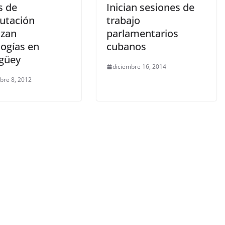
s de
Inician sesiones de
utación
trabajo
izan
parlamentarios
logías en
cubanos
güey
diciembre 16, 2014
bre 8, 2012