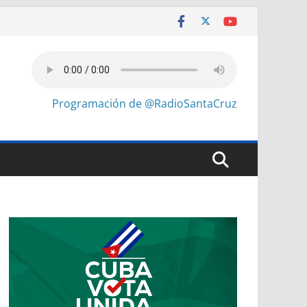
Programación de @RadioSantaCruz