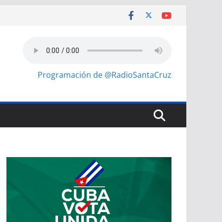
Programación de @RadioSantaCruz