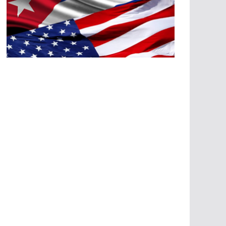
A
G
R
E
SI
O
N
E
S
E
C
O
N
Ó
M
IC
A
S
A
G
R
E