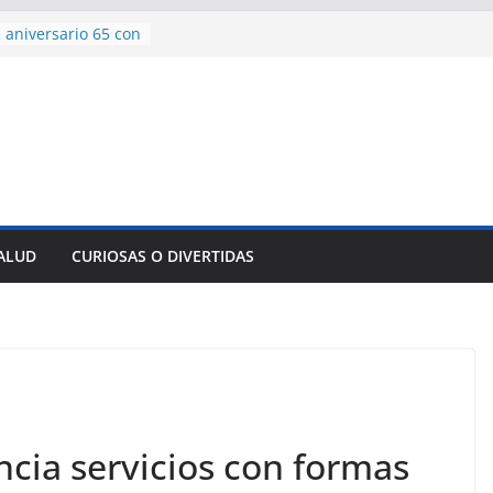
 aniversario 65 con
mp contra Irán le
a en su propio
de rescate en
plome parcial en
des para importar
lsar la movilidad
a
SALUD
CURIOSAS O DIVERTIDAS
encía con martillo
 Domingo
cia servicios con formas