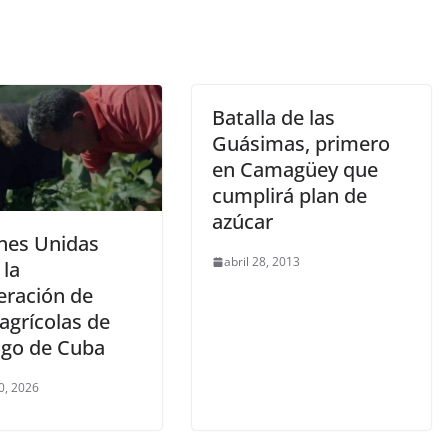
Batalla de las
Guásimas, primero
en Camagüey que
cumplirá plan de
azúcar
nes Unidas
abril 28, 2013
 la
eración de
agrícolas de
ago de Cuba
0, 2026