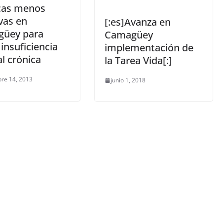
cas menos
vas en
[:es]Avanza en
üey para
Camagüey
 insuficiencia
implementación de
al crónica
la Tarea Vida[:]
re 14, 2013
junio 1, 2018