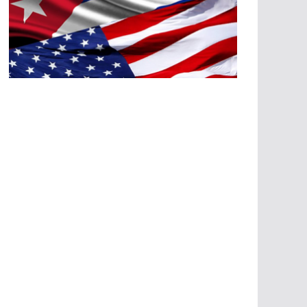
A
G
R
E
SI
O
N
E
S
E
C
O
N
Ó
M
IC
A
S
A
G
R
E