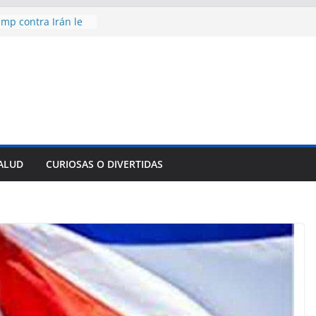
mp contra Irán le
a en su propio
de rescate en
plome parcial en
des para importar
lsar la movilidad
a
encía con martillo
 Domingo
SALUD
CURIOSAS O DIVERTIDAS
 aniversario 65 con