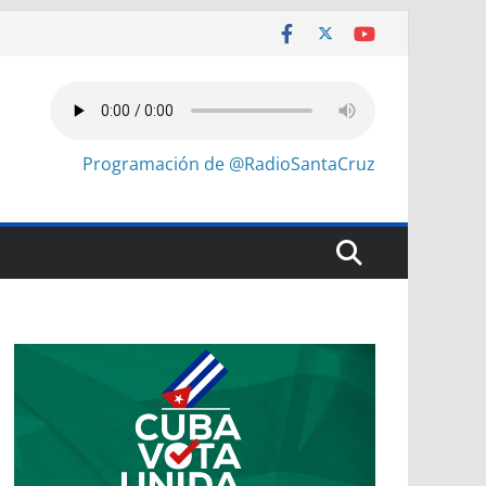
Programación de @RadioSantaCruz