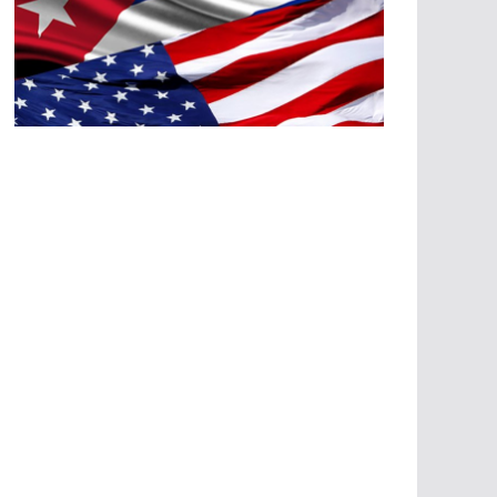
A
G
R
E
SI
O
N
E
S
E
C
O
N
Ó
M
IC
A
S
A
G
R
E