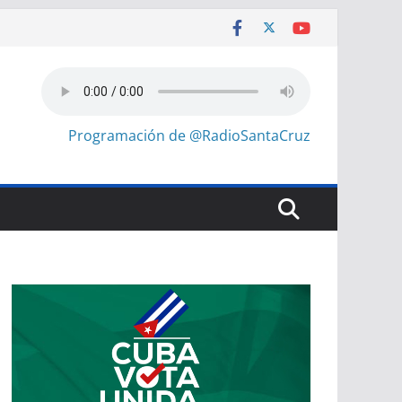
Programación de @RadioSantaCruz