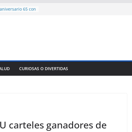
aniversario 65 con
mp contra Irán le
 en su propio
e rescate en
lome parcial en
es para importar
sar la movilidad
SALUD
CURIOSAS O DIVERTIDAS
ncía con martillo
 Domingo
U carteles ganadores de