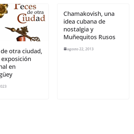
Chamakovish, una
idea cubana de
nostalgia y
Muñequitos Rusos
agosto 22, 2013
de otra ciudad,
 exposición
nal en
güey
 2023