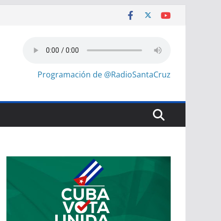
Programación de @RadioSantaCruz