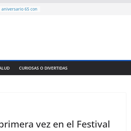
 aniversario 65 con
mp contra Irán le
a en su propio
de rescate en
plome parcial en
des para importar
lsar la movilidad
a
SALUD
CURIOSAS O DIVERTIDAS
encía con martillo
 Domingo
primera vez en el Festival