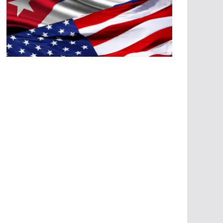
A
G
R
E
SI
O
N
E
S
E
C
O
N
Ó
M
IC
A
S
A
G
R
E