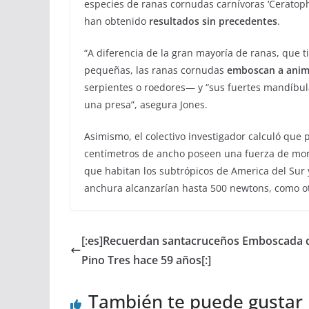
especies de ranas cornudas carnívoras ‘Ceratop
han obtenido
resultados sin precedentes
.
“A diferencia de la gran mayoría de ranas, qu
pequeñas, las ranas cornudas
emboscan a anima
serpientes o roedores— y “sus fuertes mandíbul
una presa”, asegura Jones.
Asimismo, el colectivo investigador calculó qu
centímetros de ancho poseen una fuerza de mor
que habitan los subtrópicos de America del Sur 
anchura alcanzarían hasta 500 newtons, como ot
[:es]Recuerdan santacruceños Emboscada 
Pino Tres hace 59 años[:]
También te puede gustar