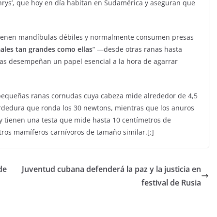
hrys’, que hoy en día habitan en Sudamérica y aseguran que
e tienen mandíbulas débiles y normalmente consumen presas
les tan grandes como ellas
” —desde otras ranas hasta
as desempeñan un papel esencial a la hora de agarrar
e pequeñas ranas cornudas cuya cabeza mide alrededor de 4,5
dedura que ronda los 30 newtons, mientras que los anuros
y tienen una testa que mide hasta 10 centímetros de
ros mamíferos carnívoros de tamaño similar.[:]
de
Juventud cubana defenderá la paz y la justicia en
festival de Rusia