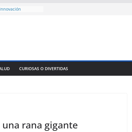
Innovación
empresa pesquera de
 Sur
esencial alimento
cidos
onsejo de Derechos
enan cerco de
s a Cuba
 divulga filtraciones
s: La CIA estaría
 su labor contra Cuba
SALUD
CURIOSAS O DIVERTIDAS
ste al Encuentro
de Partidos
Obreros en La
n una rana gigante