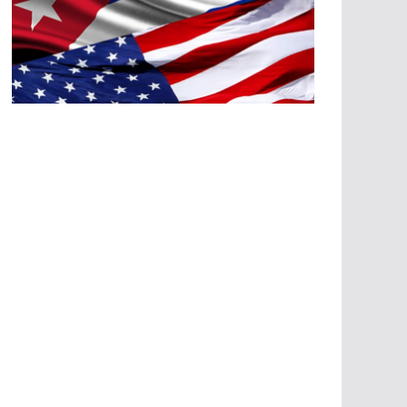
A
G
R
E
SI
O
N
E
S
E
C
O
N
Ó
M
IC
A
S
A
G
R
E