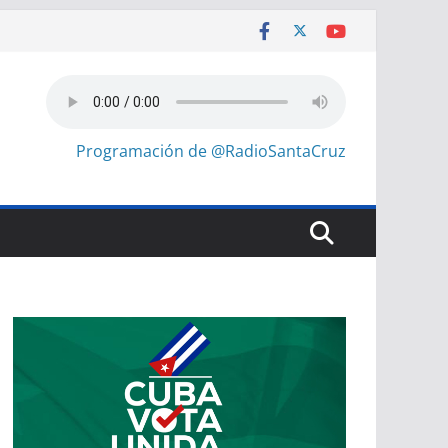
Programación de @RadioSantaCruz