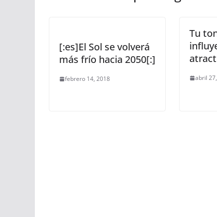
Tu to
influy
[:es]El Sol se volverá
atract
más frío hacia 2050[:]
abril 27
febrero 14, 2018