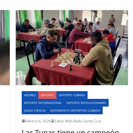
AJEDREZ
DEPORTE
DEPORTE CUBANO
DEPORTE INTERNACIONAL
DEPORTE REVOLUCIONARIO
JUEGO CIENCIA
MOVIMIENTO DEPORTIVO CUBANO
febrero 6, 2026
Editor Web Radio Santa Cruz
Las Tunas tiene un campeón