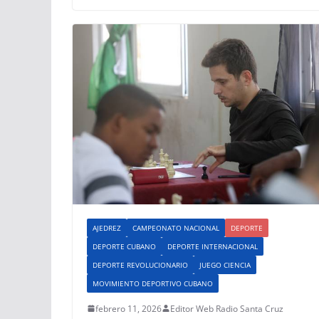
AJEDREZ
CAMPEONATO NACIONAL
DEPORTE
DEPORTE CUBANO
DEPORTE INTERNACIONAL
DEPORTE REVOLUCIONARIO
JUEGO CIENCIA
MOVIMIENTO DEPORTIVO CUBANO
febrero 11, 2026
Editor Web Radio Santa Cruz