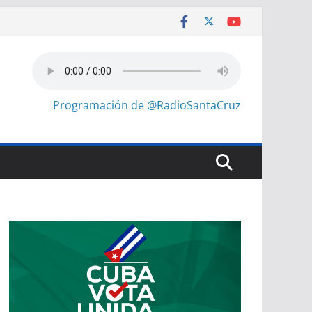
Programación de @RadioSantaCruz