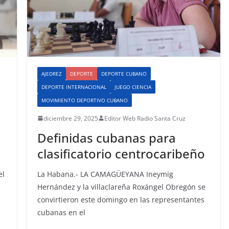
AJEDREZ
DEPORTE
DEPORTE CUBANO
DEPORTE INTERNACIONAL
JUEGO CIENCIA
MOVIMIENTO DEPORTIVO CUBANO
diciembre 29, 2025
Editor Web Radio Santa Cruz
Definidas cubanas para
clasificatorio centrocaribeño
el
La Habana.- LA CAMAGÜEYANA Ineymig
Hernández y la villaclareña Roxángel Obregón se
convirtieron este domingo en las representantes
cubanas en el