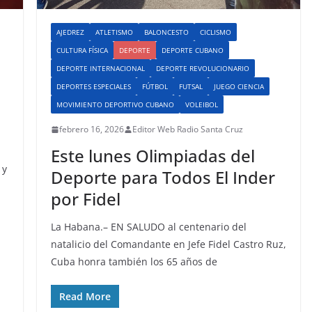
AJEDREZ
ATLETISMO
BALONCESTO
CICLISMO
CULTURA FÍSICA
DEPORTE
DEPORTE CUBANO
DEPORTE INTERNACIONAL
DEPORTE REVOLUCIONARIO
DEPORTES ESPECIALES
FÚTBOL
FUTSAL
JUEGO CIENCIA
MOVIMIENTO DEPORTIVO CUBANO
VOLEIBOL
febrero 16, 2026
Editor Web Radio Santa Cruz
Este lunes Olimpiadas del
 y
Deporte para Todos El Inder
por Fidel
La Habana.– EN SALUDO al centenario del
natalicio del Comandante en Jefe Fidel Castro Ruz,
Cuba honra también los 65 años de
Read More