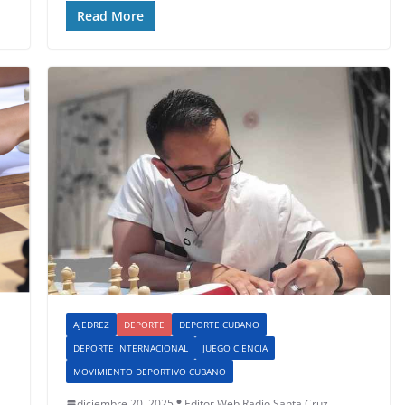
Read More
AJEDREZ
DEPORTE
DEPORTE CUBANO
DEPORTE INTERNACIONAL
JUEGO CIENCIA
MOVIMIENTO DEPORTIVO CUBANO
diciembre 20, 2025
Editor Web Radio Santa Cruz