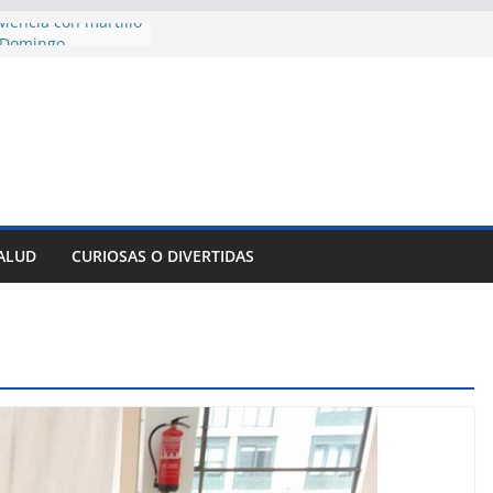
encía con martillo
 Domingo
 aniversario 65 con
mp contra Irán le
a en su propio
de rescate en
plome parcial en
des para importar
SALUD
CURIOSAS O DIVERTIDAS
lsar la movilidad
a