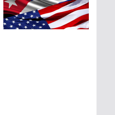
A
G
R
E
SI
O
N
E
S
E
C
O
N
Ó
M
IC
A
S
A
G
R
E