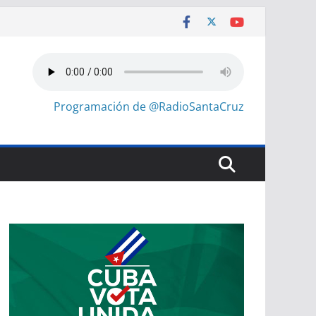
Programación de @RadioSantaCruz