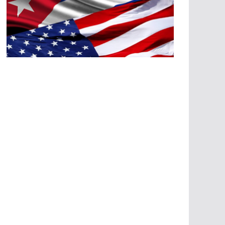
A
G
R
E
SI
O
N
E
S
E
C
O
N
Ó
M
IC
A
S
A
G
R
E