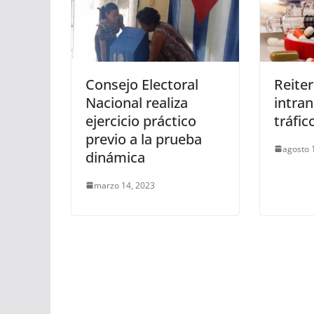
Consejo Electoral
Reite
Nacional realiza
intran
ejercicio práctico
tráfic
previo a la prueba
agosto 
dinámica
marzo 14, 2023