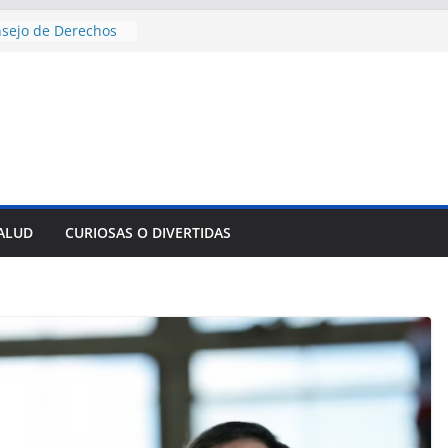
nsejo de Derechos
an cerco de
a Cuba
des para importar
lsar la movilidad
a
e al Encuentro
 Partidos
reros en La
nnovación
SALUD
CURIOSAS O DIVERTIDAS
mpresa pesquera de
Sur
sencial alimento
idos