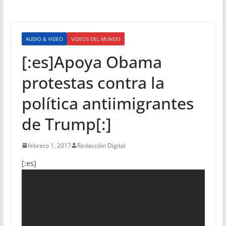
AUDIO & VIDEO
VIDEOS DEL MUNDO
[:es]Apoya Obama
protestas contra la
política antiimigrantes
de Trump[:]
febrero 1, 2017
Redacción Digital
[:es]