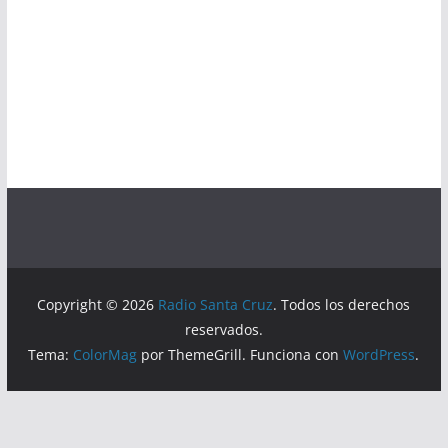
Copyright © 2026
Radio Santa Cruz
. Todos los derechos
reservados.
Tema:
ColorMag
por ThemeGrill. Funciona con
WordPress
.