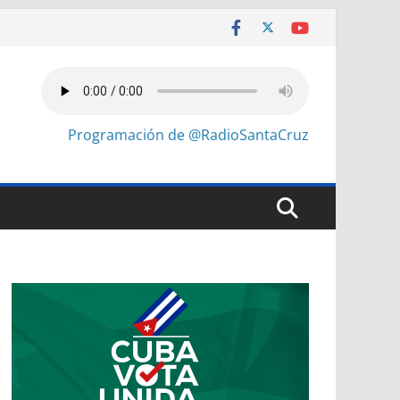
Programación de @RadioSantaCruz