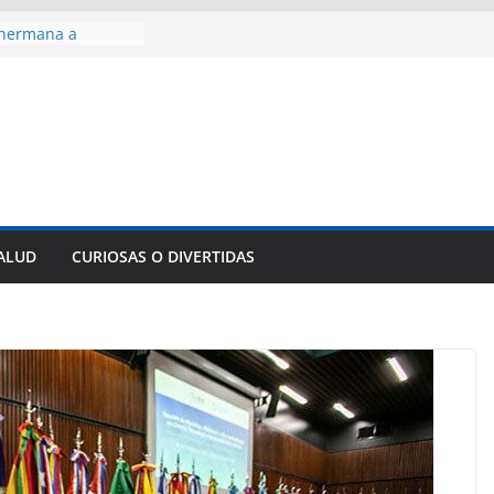
 hermana a
araíso y
normas para el
del comercio
y tradicional:
 beneficios de la
de Comercio
de Ávila
s socioeconómicas
SALUD
CURIOSAS O DIVERTIDAS
edallas de oro en
to Domingo 2026