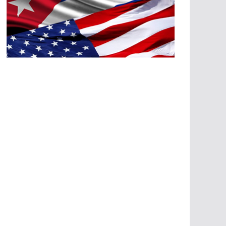
A
G
R
E
SI
O
N
E
S
E
C
O
N
Ó
M
IC
A
S
A
G
R
E