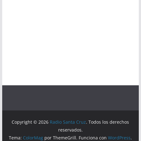
Copyright © 2026
Radio Santa Cruz
. Todos los derechos
reservados.
Tema:
ColorMag
por ThemeGrill. Funciona con
WordPress
.