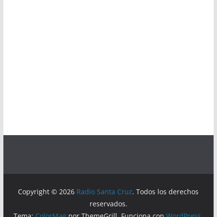
Copyright © 2026
Radio Santa Cruz
. Todos los derechos
reservados.
Tema:
ColorMag
por ThemeGrill. Funciona con
WordPress
.