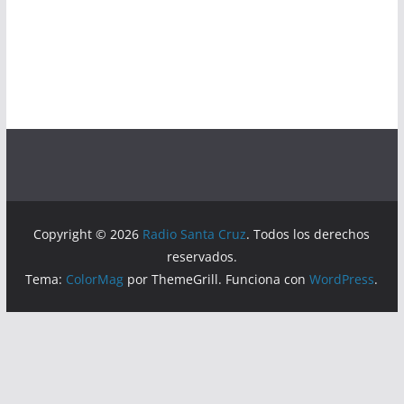
Copyright © 2026
Radio Santa Cruz
. Todos los derechos
reservados.
Tema:
ColorMag
por ThemeGrill. Funciona con
WordPress
.