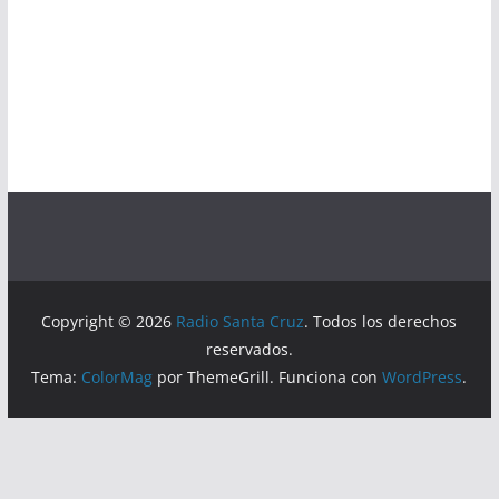
Copyright © 2026
Radio Santa Cruz
. Todos los derechos
reservados.
Tema:
ColorMag
por ThemeGrill. Funciona con
WordPress
.