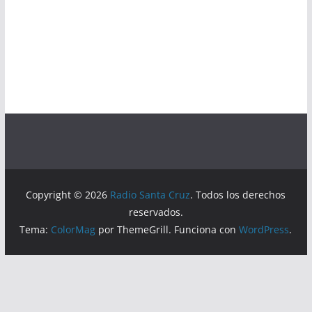
Copyright © 2026
Radio Santa Cruz
. Todos los derechos
reservados.
Tema:
ColorMag
por ThemeGrill. Funciona con
WordPress
.